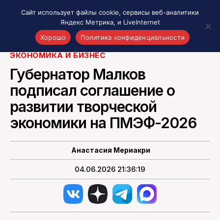
Сайт использует файлы cookie, сервисы веб-аналитики
Яндекс Метрика, и LiveInternet
Фото с сайта правительства Рязанской области
Хорошо
Политика конфиденциальности
ЭКОНОМИКА И БИЗНЕС
Акценты
Губернатор Малков
Материалы о Рязани и области
подписал соглашение о
Проекты 7 инфо
развитии творческой
Здоровье
Интересное
экономики на ПМЭФ-2026
Новости кино и ТВ
Новости России
Анастасия Мериакри
Политика
04.06.2026 21:36:19
Новости мира
Все материалы 7инфо
О НАС