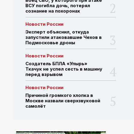
Боец СВО, у которого при атаке
ВСУ погибла дочь, потерял
сознание на похоронах
ПОИСК ПО САЙТУ
Новости России
Эксперт объяснил, откуда
запустили атаковавшие Чехов в
Подмосковье дроны
Новости России
Создатель БПЛА «Упырь»
Ткачук не успел сесть в машину
перед взрывом
Новости России
Причиной громкого хлопка в
Москве назвали сверхзвуковой
самолёт