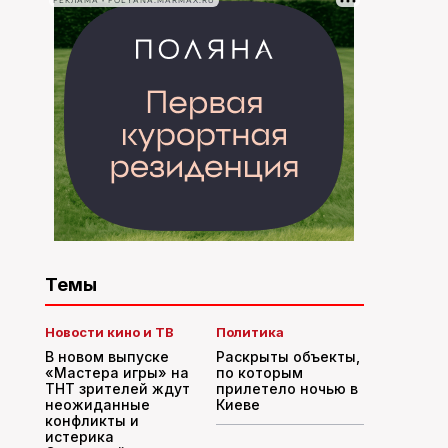
РЕКЛАМА • POLYANA.MARMAX.RU
Темы
Новости кино и ТВ
Политика
В новом выпуске
Раскрыты объекты,
«Мастера игры» на
по которым
ТНТ зрителей ждут
прилетело ночью в
неожиданные
Киеве
конфликты и
истерика