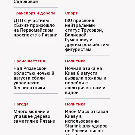
Седоковой
Транспорт и дороги
Спорт
ДТП с участием
ISU присвоил
«Бэхи» произошло
нейтральный
на Первомайском
статус Трусовой,
проспекте в Рязани
Валиевой,
Гуменнику и
другим российским
фигуристам
Происшествия
Политика
Над Рязанской
Ночная атака на
областью ночью 8
Киев 8 августа
августа сбили
вызвала пожары и
украинские
перебои с
беспилотники
электричеством и
водой
Погода
Политика
Много молний и
Илон Маск отказал
упавшее дерево
Киеву в
заметили в Рязани
использовании
Starlink для ударов
по России, пишет