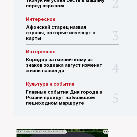
Ткачук не успел сесть в машину
перед взрывом
ПОИСК ПО САЙТУ
Интересное
Афонский старец назвал
страны, которые исчезнут с
карты
Интересное
Коридор затмений: кому из
знаков зодиака август изменит
жизнь навсегда
Культура и события
Главные события Дня города в
Рязани пройдут на Большом
пешеходном маршруте
РЕКЛАМА • POLYANA.MARMAX.RU