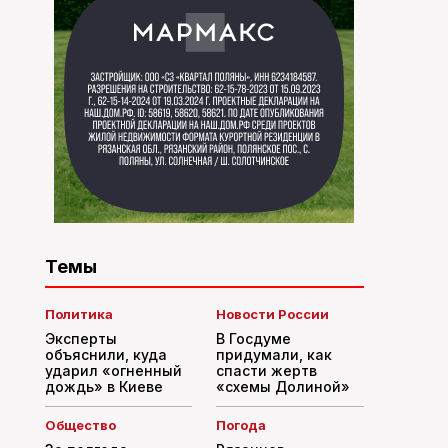
Темы
Политика
Новости России
Эксперты
В Госдуме
объяснили, куда
придумали, как
ударил «огненный
спасти жертв
дождь» в Киеве
«схемы Долиной»
Общество
Погода