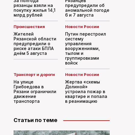
За полгода
Рязанцев
рязанцы взяли на
предупредили об
покупку жилья 14,1
аномальной погоде
млрд рублей
6 и 7 августа
Происшествия
Новости России
Жителей
Путин перестроил
Рязанской области
систему
предупредили о
управления
риске атаки БПЛА
вооружениями,
днём 5 августа
тылом и
группировками
войск
Транспорт и дороги
Новости России
На улице
Жертва «схемы
Грибоедова в
Долиной»
Рязани ограничили
устроила пожар в
движение
квартире и попала
транспорта
в реанимацию
Статьи по теме