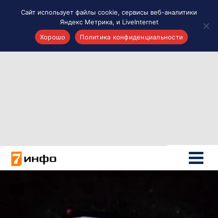
Сайт использует файлы cookie, сервисы веб-аналитики
Яндекс Метрика, и LiveInternet
Хорошо
Политика конфиденциальности
Акценты
Материалы о Рязани и области
Проекты 7 инфо
Здоровье
Интересное
Новости кино и ТВ
Новости России
Политика
Новости мира
Все материалы 7инфо
О НАС