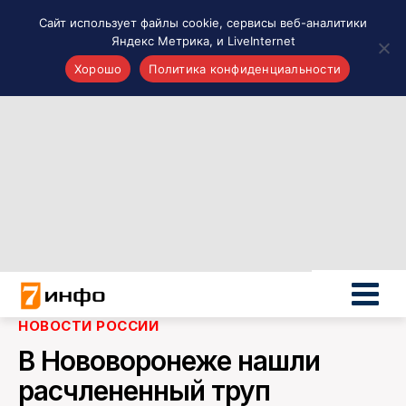
Сайт использует файлы cookie, сервисы веб-аналитики
Яндекс Метрика, и LiveInternet
Хорошо
Политика конфиденциальности
Акценты
Материалы о Рязани и области
Проекты 7 инфо
Здоровье
Интересное
Новости кино и ТВ
Новости России
Политика
Новости мира
НОВОСТИ РОССИИ
Все материалы 7инфо
В Нововоронеже нашли
О НАС
расчлененный труп