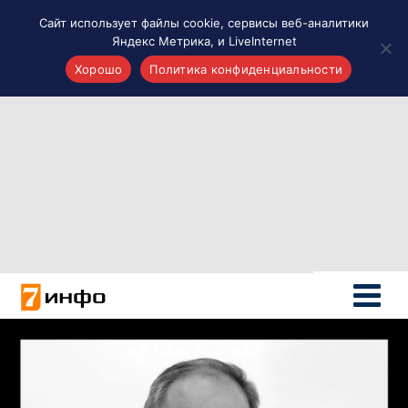
Сайт использует файлы cookie, сервисы веб-аналитики
Яндекс Метрика, и LiveInternet
Хорошо
Политика конфиденциальности
Акценты
Материалы о Рязани и области
Проекты 7 инфо
Здоровье
Интересное
Новости кино и ТВ
Новости России
Политика
Новости мира
Все материалы 7инфо
О НАС