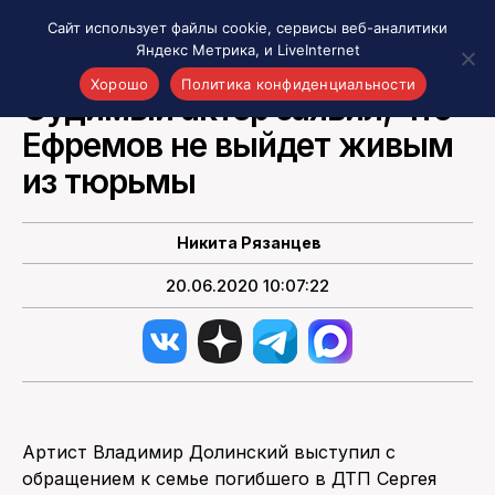
Сайт использует файлы cookie, сервисы веб-аналитики
Яндекс Метрика, и LiveInternet
НОВОСТИ РОССИИ
Хорошо
Политика конфиденциальности
Судимый актер заявил, что
Ефремов не выйдет живым
Акценты
Материалы о Рязани и области
из тюрьмы
Проекты 7 инфо
Здоровье
Никита Рязанцев
Интересное
20.06.2020 10:07:22
Новости кино и ТВ
Новости России
Политика
Новости мира
Все материалы 7инфо
Артист Владимир Долинский выступил с
О НАС
обращением к семье погибшего в ДТП Сергея