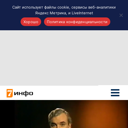
Сайт использует файлы cookie, сервисы веб-аналитики
Яндекс Метрика, и LiveInternet
Хорошо
Политика конфиденциальности
Акценты
Материалы о Рязани и области
Проекты 7 инфо
Здоровье
Интересное
Новости кино и ТВ
Новости России
Политика
Новости мира
Все материалы 7инфо
О НАС