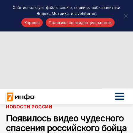
Сайт использует файлы cookie, сервисы веб-аналитики
Яндекс Метрика, и LiveInternet
Хорошо
Политика конфиденциальности
Акценты
Материалы о Рязани и области
Проекты 7 инфо
Здоровье
Интересное
Новости кино и ТВ
Новости России
Политика
Новости мира
НОВОСТИ РОССИИ
Все материалы 7инфо
Появилось видео чудесного
О НАС
спасения российского бойца