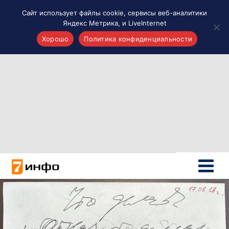
Сайт использует файлы cookie, сервисы веб-аналитики
Яндекс Метрика, и LiveInternet
Хорошо
Политика конфиденциальности
Акценты
Материалы о Рязани и области
Проекты 7 инфо
Здоровье
Интересное
Новости кино и ТВ
Новости России
Политика
Новости мира
Все материалы 7инфо
О НАС