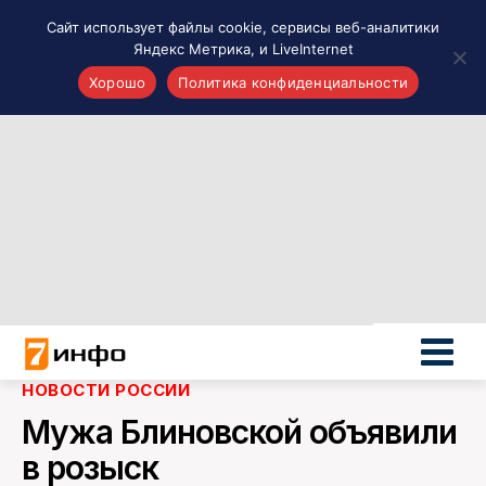
Сайт использует файлы cookie, сервисы веб-аналитики
Яндекс Метрика, и LiveInternet
Хорошо
Политика конфиденциальности
Акценты
Материалы о Рязани и области
Проекты 7 инфо
Здоровье
Интересное
Новости кино и ТВ
Новости России
Политика
Новости мира
НОВОСТИ РОССИИ
Все материалы 7инфо
Мужа Блиновской объявили
О НАС
в розыск