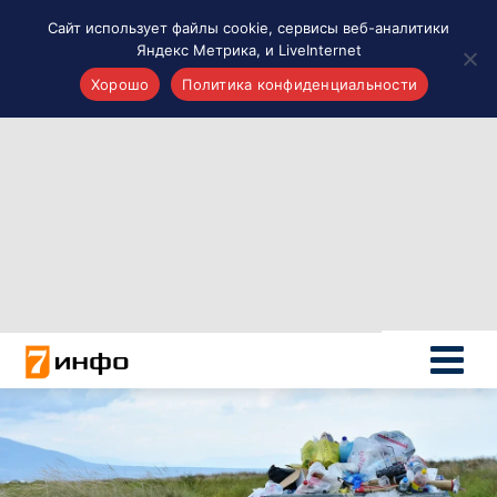
Сайт использует файлы cookie, сервисы веб-аналитики
Яндекс Метрика, и LiveInternet
Хорошо
Политика конфиденциальности
Акценты
Материалы о Рязани и области
Проекты 7 инфо
Здоровье
Интересное
Новости кино и ТВ
Новости России
Политика
Новости мира
Все материалы 7инфо
О НАС