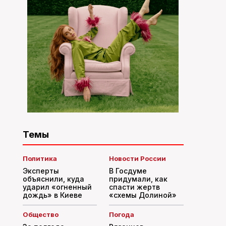
Темы
Политика
Новости России
Эксперты
В Госдуме
объяснили, куда
придумали, как
ударил «огненный
спасти жертв
дождь» в Киеве
«схемы Долиной»
Общество
Погода