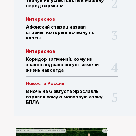
Ткачук не успел сесть в машину
перед взрывом
ПОИСК ПО САЙТУ
Интересное
Афонский старец назвал
страны, которые исчезнут с
карты
Интересное
Коридор затмений: кому из
знаков зодиака август изменит
жизнь навсегда
Новости России
В ночь на 6 августа Ярославль
отразил самую массовую атаку
БПЛА
РЕКЛАМА • POLYANA.MARMAX.RU