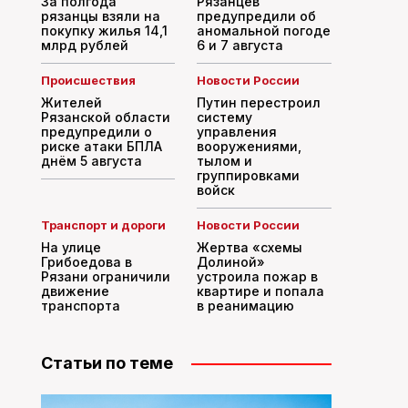
За полгода
Рязанцев
рязанцы взяли на
предупредили об
покупку жилья 14,1
аномальной погоде
млрд рублей
6 и 7 августа
Происшествия
Новости России
Жителей
Путин перестроил
Рязанской области
систему
предупредили о
управления
риске атаки БПЛА
вооружениями,
днём 5 августа
тылом и
группировками
войск
Транспорт и дороги
Новости России
На улице
Жертва «схемы
Грибоедова в
Долиной»
Рязани ограничили
устроила пожар в
движение
квартире и попала
транспорта
в реанимацию
Статьи по теме