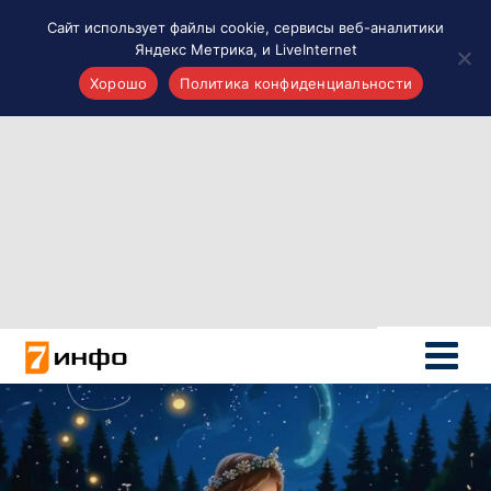
Сайт использует файлы cookie, сервисы веб-аналитики
Яндекс Метрика, и LiveInternet
Хорошо
Политика конфиденциальности
Акценты
Материалы о Рязани и области
Проекты 7 инфо
Здоровье
Интересное
Новости кино и ТВ
Новости России
Политика
Новости мира
Все материалы 7инфо
О НАС