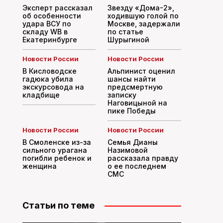
Эксперт рассказал
Звезду «Дома-2»,
об особенности
ходившую голой по
удара ВСУ по
Москве, задержали
складу WB в
по статье
Екатеринбурге
Шурыгиной
Новости России
Новости России
В Кисловодске
Альпинист оценил
гадюка убила
шансы найти
экскурсовода на
предсмертную
кладбище
записку
Наговицыной на
пике Победы
Новости России
Новости России
В Смоленске из-за
Семья Дианы
сильного урагана
Назимовой
погибли ребенок и
рассказала правду
женщина
о ее последнем
СМС
Статьи по теме