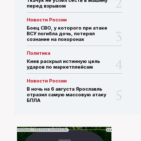
Ткачук не успел сесть в машину
перед взрывом
ПОИСК ПО САЙТУ
Новости России
Боец СВО, у которого при атаке
ВСУ погибла дочь, потерял
сознание на похоронах
Политика
Киев раскрыл истинную цель
ударов по маркетплейсам
Новости России
В ночь на 6 августа Ярославль
отразил самую массовую атаку
БПЛА
РЕКЛАМА • POLYANA.MARMAX.RU