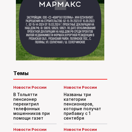
Темы
Новости России
Новости России
В Тольятти
Названы три
пенсионер
категории
перехитрил
пенсионеров,
телефонных
которые получат
мошенников при
прибавку с 1
помощи газет
сентября
Новости России
Новости России