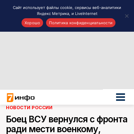
Сайт использует файлы cookie, сервисы веб-аналитики
Яндекс Метрика, и LiveInternet
Хорошо
Политика конфиденциальности
Акценты
Материалы о Рязани и области
Проекты 7 инфо
Здоровье
Интересное
Новости кино и ТВ
Новости России
Политика
Новости мира
НОВОСТИ РОССИИ
Все материалы 7инфо
Боец ВСУ вернулся с фронта
О НАС
ради мести военкому,