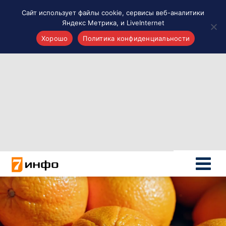
Сайт использует файлы cookie, сервисы веб-аналитики
Яндекс Метрика, и LiveInternet
Хорошо
Политика конфиденциальности
Акценты
Материалы о Рязани и области
Проекты 7 инфо
Здоровье
Интересное
Новости кино и ТВ
Новости России
Политика
Новости мира
Все материалы 7инфо
О НАС