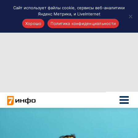
Сайт использует файлы cookie, сервисы веб-аналитики
Яндекс Метрика, и LiveInternet
Хорошо
Политика конфиденциальности
Акценты
Материалы о Рязани и области
Проекты 7 инфо
Здоровье
Интересное
Новости кино и ТВ
Новости России
Политика
Новости мира
Все материалы 7инфо
О НАС