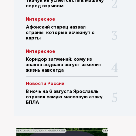
Ткачук не успел сесть в машину
перед взрывом
ПОИСК ПО САЙТУ
Интересное
Афонский старец назвал
страны, которые исчезнут с
карты
Интересное
Коридор затмений: кому из
знаков зодиака август изменит
жизнь навсегда
Новости России
В ночь на 6 августа Ярославль
отразил самую массовую атаку
БПЛА
РЕКЛАМА • POLYANA.MARMAX.RU