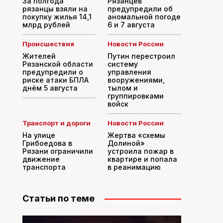
За полгода
Рязанцев
рязанцы взяли на
предупредили об
покупку жилья 14,1
аномальной погоде
млрд рублей
6 и 7 августа
Происшествия
Новости России
Жителей
Путин перестроил
Рязанской области
систему
предупредили о
управления
риске атаки БПЛА
вооружениями,
днём 5 августа
тылом и
группировками
войск
Транспорт и дороги
Новости России
На улице
Жертва «схемы
Грибоедова в
Долиной»
Рязани ограничили
устроила пожар в
движение
квартире и попала
транспорта
в реанимацию
Статьи по теме