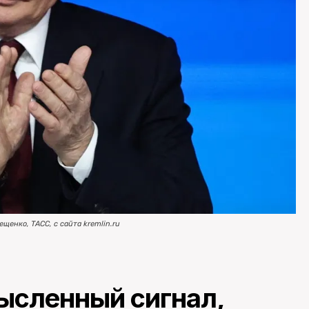
щенко, ТАСС, с сайта kremlin.ru
ысленный сигнал,