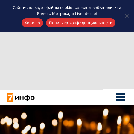
Сайт использует файлы cookie, сервисы веб-аналитики
Яндекс Метрика, и LiveInternet
Хорошо
Политика конфиденциальности
Акценты
Материалы о Рязани и области
Проекты 7 инфо
Здоровье
Интересное
Новости кино и ТВ
Новости России
Политика
Новости мира
Все материалы 7инфо
О НАС