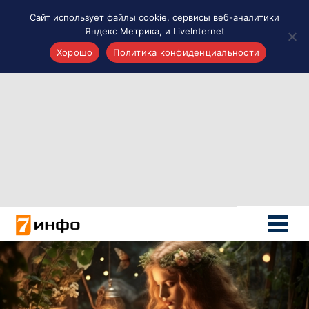
Сайт использует файлы cookie, сервисы веб-аналитики
Яндекс Метрика, и LiveInternet
Хорошо
Политика конфиденциальности
Акценты
Материалы о Рязани и области
Проекты 7 инфо
Здоровье
Интересное
Новости кино и ТВ
Новости России
Политика
Новости мира
Все материалы 7инфо
О НАС