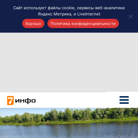
Сайт использует файлы cookie, сервисы веб-аналитики
Яндекс Метрика, и LiveInternet
Хорошо
Политика конфиденциальности
Акценты
Материалы о Рязани и области
Проекты 7 инфо
Здоровье
Интересное
Новости кино и ТВ
Новости России
Политика
Новости мира
Все материалы 7инфо
О НАС