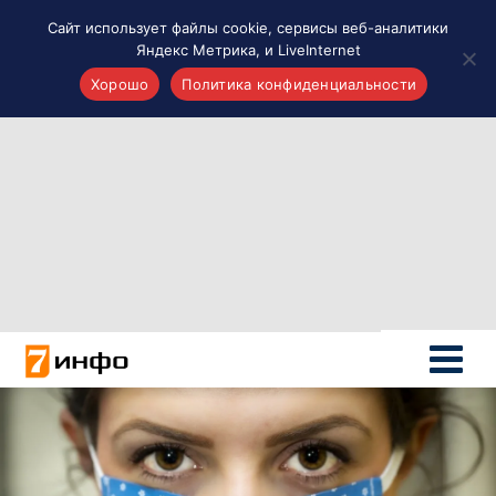
Сайт использует файлы cookie, сервисы веб-аналитики
Яндекс Метрика, и LiveInternet
Хорошо
Политика конфиденциальности
Акценты
Материалы о Рязани и области
Проекты 7 инфо
Здоровье
Интересное
Новости кино и ТВ
Новости России
Политика
Новости мира
Все материалы 7инфо
О НАС