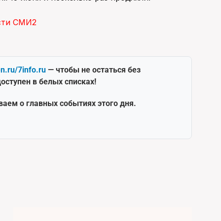
сти СМИ2
en.ru/7info.ru
— чтобы не остаться без
оступен в белых списках!
ваем о главных событиях этого дня.