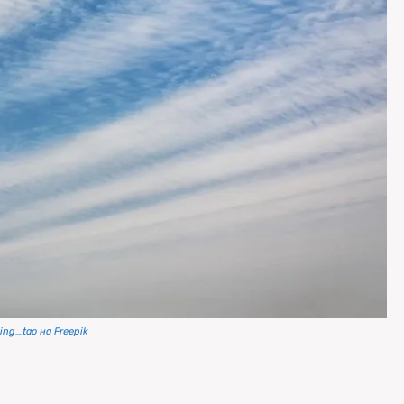
ng_tao на Freepik