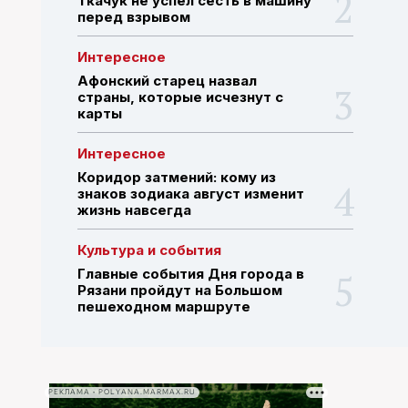
Ткачук не успел сесть в машину
перед взрывом
ПОИСК ПО САЙТУ
Интересное
Афонский старец назвал
страны, которые исчезнут с
карты
Интересное
Коридор затмений: кому из
знаков зодиака август изменит
жизнь навсегда
Культура и события
Главные события Дня города в
Рязани пройдут на Большом
пешеходном маршруте
РЕКЛАМА • POLYANA.MARMAX.RU