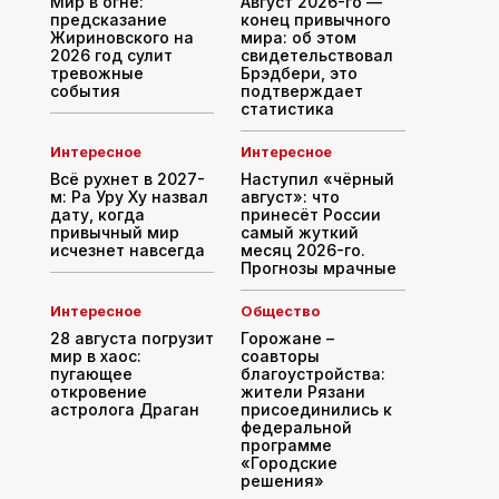
Мир в огне:
Август 2026-го —
предсказание
конец привычного
Жириновского на
мира: об этом
2026 год сулит
свидетельствовал
тревожные
Брэдбери, это
события
подтверждает
статистика
Интересное
Интересное
Всё рухнет в 2027-
Наступил «чёрный
м: Ра Уру Ху назвал
август»: что
дату, когда
принесёт России
привычный мир
самый жуткий
исчезнет навсегда
месяц 2026-го.
Прогнозы мрачные
Интересное
Общество
28 августа погрузит
Горожане –
мир в хаос:
соавторы
пугающее
благоустройства:
откровение
жители Рязани
астролога Драган
присоединились к
федеральной
программе
«Городские
решения»