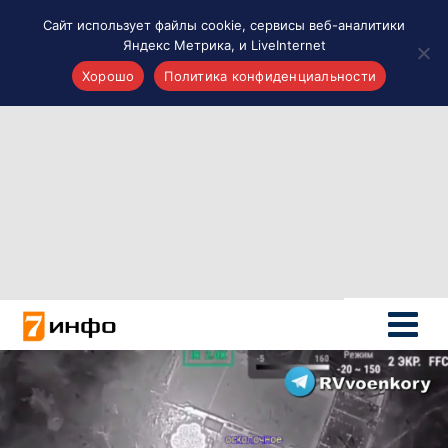
Сайт использует файлы cookie, сервисы веб-аналитики
Яндекс Метрика, и LiveInternet
Хорошо
Политика конфиденциальности
Акценты
Материалы о Рязани и области
Проекты 7 инфо
Здоровье
Интересное
Новости кино и ТВ
Новости России
Политика
Новости мира
Все материалы 7инфо
О НАС