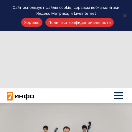
Сайт использует файлы cookie, сервисы веб-аналитики
Яндекс Метрика, и LiveInternet
Хорошо
Политика конфиденциальности
Акценты
Материалы о Рязани и области
Проекты 7 инфо
Здоровье
Интересное
Новости кино и ТВ
Новости России
Политика
Новости мира
Все материалы 7инфо
О НАС