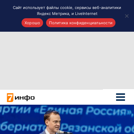
Сайт использует файлы cookie, сервисы веб-аналитики
Яндекс Метрика, и LiveInternet
Хорошо
Политика конфиденциальности
Акценты
Материалы о Рязани и области
Проекты 7 инфо
Здоровье
Интересное
Новости кино и ТВ
Новости России
Политика
Новости мира
Все материалы 7инфо
О НАС