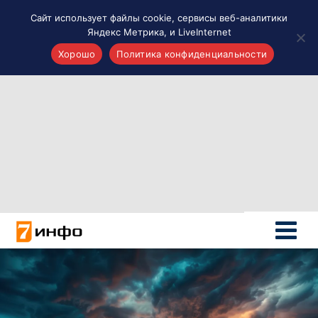
Сайт использует файлы cookie, сервисы веб-аналитики
Яндекс Метрика, и LiveInternet
Хорошо
Политика конфиденциальности
Акценты
Материалы о Рязани и области
Проекты 7 инфо
Здоровье
Интересное
Новости кино и ТВ
Новости России
Политика
Новости мира
Все материалы 7инфо
О НАС