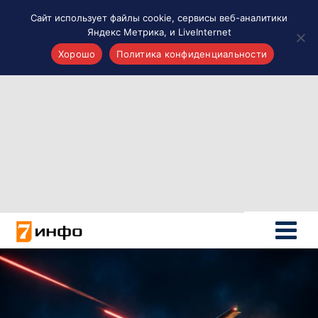
Сайт использует файлы cookie, сервисы веб-аналитики
Яндекс Метрика, и LiveInternet
Хорошо
Политика конфиденциальности
Акценты
Материалы о Рязани и области
Проекты 7 инфо
Здоровье
Интересное
Новости кино и ТВ
Новости России
Политика
Новости мира
Все материалы 7инфо
О НАС