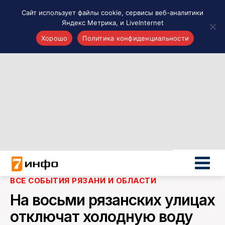
Сайт использует файлы cookie, сервисы веб-аналитики
Яндекс Метрика, и LiveInternet
Хорошо
Политика конфиденциальности
Акценты
Материалы о Рязани и области
Проекты 7 инфо
Здоровье
Интересное
Новости кино и ТВ
Новости России
Политика
Новости мира
ВСЕ СОБЫТИЯ РЯЗАНИ И ОБЛАСТИ
Все материалы 7инфо
На восьми рязанских улицах
О НАС
отключат холодную воду