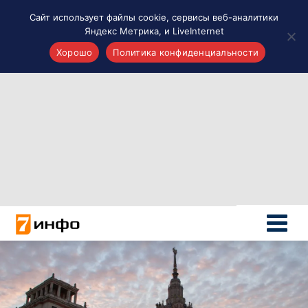
Сайт использует файлы cookie, сервисы веб-аналитики
Яндекс Метрика, и LiveInternet
Хорошо
Политика конфиденциальности
Акценты
Материалы о Рязани и области
Проекты 7 инфо
Здоровье
Интересное
Новости кино и ТВ
Новости России
Политика
Новости мира
Все материалы 7инфо
О НАС