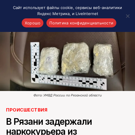
Сайт использует файлы cookie, сервисы веб-аналитики
Яндекс Метрика, и LiveInternet
Хорошо
Политика конфиденциальности
Акценты
Материалы о Рязани и области
Проекты 7 инфо
Здоровье
Интересное
Новости кино и ТВ
Новости России
Фото: УМВД России по Рязанской области
Политика
Новости мира
ПРОИСШЕСТВИЯ
Все материалы 7инфо
В Рязани задержали
О НАС
наркокурьера из