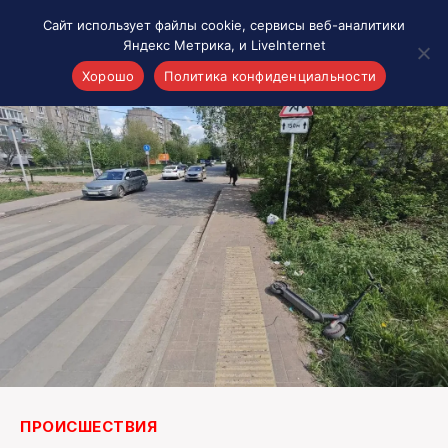
Сайт использует файлы cookie, сервисы веб-аналитики
Яндекс Метрика, и LiveInternet
Хорошо
Политика конфиденциальности
Акценты
Материалы о Рязани и области
Проекты 7 инфо
Здоровье
Интересное
Новости кино и ТВ
Новости России
Политика
Новости мира
Все материалы 7инфо
О НАС
ПРОИСШЕСТВИЯ