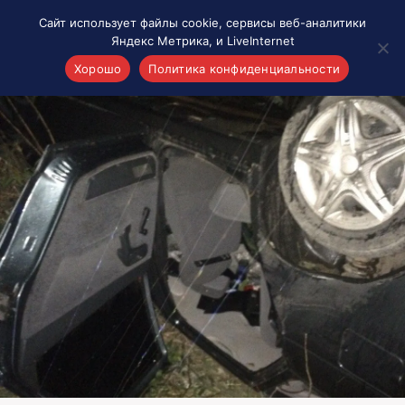
Сайт использует файлы cookie, сервисы веб-аналитики
Яндекс Метрика, и LiveInternet
Хорошо
Политика конфиденциальности
Акценты
Материалы о Рязани и области
Проекты 7 инфо
Здоровье
Интересное
Новости кино и ТВ
Новости России
Политика
Новости мира
Все материалы 7инфо
О НАС