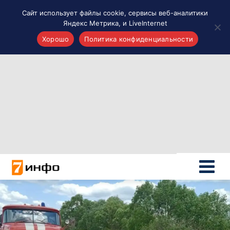
Сайт использует файлы cookie, сервисы веб-аналитики
Яндекс Метрика, и LiveInternet
Хорошо
Политика конфиденциальности
Акценты
Материалы о Рязани и области
Проекты 7 инфо
Здоровье
Интересное
Новости кино и ТВ
Новости России
Политика
Новости мира
Все материалы 7инфо
О НАС