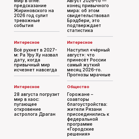
Мир в огне:
Август 2026-го —
предсказание
конец привычного
Жириновского на
мира: об этом
2026 год сулит
свидетельствовал
тревожные
Брэдбери, это
события
подтверждает
статистика
Интересное
Интересное
Всё рухнет в 2027-
Наступил «чёрный
м: Ра Уру Ху назвал
август»: что
дату, когда
принесёт России
привычный мир
самый жуткий
исчезнет навсегда
месяц 2026-го.
Прогнозы мрачные
Интересное
Общество
28 августа погрузит
Горожане –
мир в хаос:
соавторы
пугающее
благоустройства:
откровение
жители Рязани
астролога Драган
присоединились к
федеральной
программе
«Городские
решения»