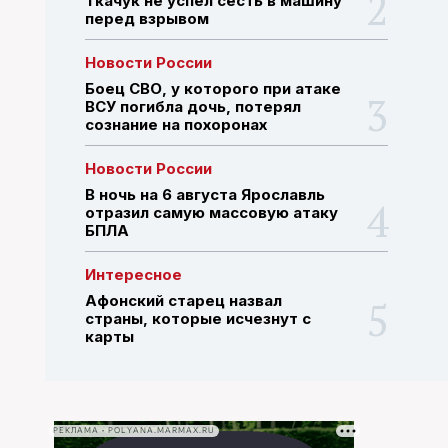
Ткачук не успел сесть в машину
перед взрывом
ПОИСК ПО САЙТУ
Новости России
Боец СВО, у которого при атаке
ВСУ погибла дочь, потерял
сознание на похоронах
Новости России
В ночь на 6 августа Ярославль
отразил самую массовую атаку
БПЛА
Интересное
Афонский старец назвал
страны, которые исчезнут с
карты
РЕКЛАМА • POLYANA.MARMAX.RU