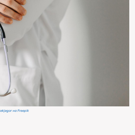
ekjegor на Freepik