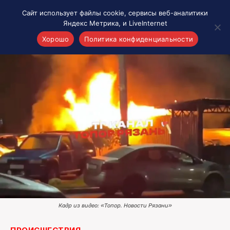
Сайт использует файлы cookie, сервисы веб-аналитики
Яндекс Метрика, и LiveInternet
Хорошо
Политика конфиденциальности
Акценты
Материалы о Рязани и области
Проекты 7 инфо
Здоровье
Интересное
Новости кино и ТВ
Новости России
Политика
Новости мира
Все материалы 7инфо
Кадр из видео: «Топор. Новости Рязани»
О НАС