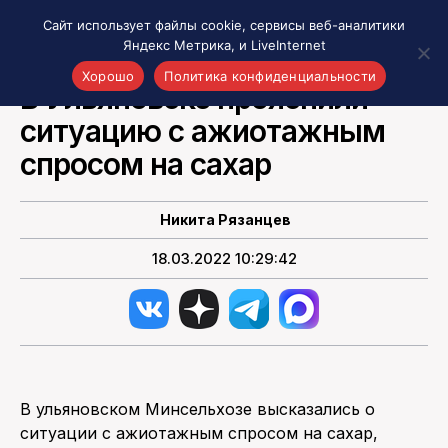
Сайт использует файлы cookie, сервисы веб-аналитики
Яндекс Метрика, и LiveInternet
НОВОСТИ РОССИИ
Хорошо
Политика конфиденциальности
В Ульяновске прояснили
ситуацию с ажиотажным
Акценты
Материалы о Рязани и области
спросом на сахар
Проекты 7 инфо
Здоровье
Никита Рязанцев
Интересное
18.03.2022 10:29:42
Новости кино и ТВ
Новости России
Политика
Новости мира
Все материалы 7инфо
В ульяновском Минсельхозе высказались о
О НАС
ситуации с ажиотажным спросом на сахар,