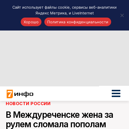
Сайт использует файлы cookie, сервисы веб-аналитики
Яндекс Метрика, и LiveInternet
Хорошо
Политика конфиденциальности
Акценты
Материалы о Рязани и области
Проекты 7 инфо
Здоровье
Интересное
Новости кино и ТВ
Новости России
Политика
Новости мира
НОВОСТИ РОССИИ
Все материалы 7инфо
В Междуреченске жена за
О НАС
рулем сломала пополам