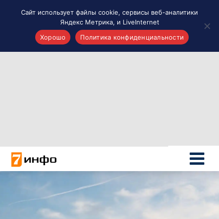
Сайт использует файлы cookie, сервисы веб-аналитики
Яндекс Метрика, и LiveInternet
Хорошо
Политика конфиденциальности
Акценты
Материалы о Рязани и области
Проекты 7 инфо
Здоровье
Интересное
Новости кино и ТВ
Новости России
Политика
Новости мира
Все материалы 7инфо
О НАС