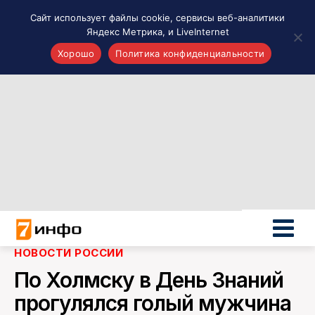
Сайт использует файлы cookie, сервисы веб-аналитики
Яндекс Метрика, и LiveInternet
Хорошо
Политика конфиденциальности
Акценты
Материалы о Рязани и области
Проекты 7 инфо
Здоровье
Интересное
Новости кино и ТВ
Новости России
Политика
Новости мира
НОВОСТИ РОССИИ
Все материалы 7инфо
По Холмску в День Знаний
О НАС
прогулялся голый мужчина