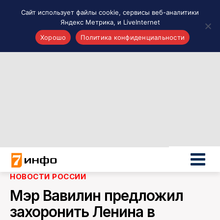
Сайт использует файлы cookie, сервисы веб-аналитики
Яндекс Метрика, и LiveInternet
Хорошо
Политика конфиденциальности
Акценты
Материалы о Рязани и области
Проекты 7 инфо
Здоровье
Интересное
Новости кино и ТВ
Новости России
Политика
Новости мира
НОВОСТИ РОССИИ
Все материалы 7инфо
Мэр Вавилин предложил
О НАС
захоронить Ленина в