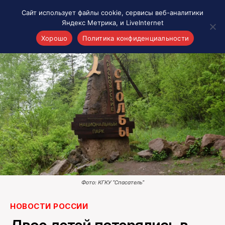
Сайт использует файлы cookie, сервисы веб-аналитики
Яндекс Метрика, и LiveInternet
Хорошо
Политика конфиденциальности
Акценты
Материалы о Рязани и области
Проекты 7 инфо
Здоровье
Интересное
Новости кино и ТВ
Новости России
Политика
Новости мира
Фото: КГКУ "Спасатель"
Все материалы 7инфо
НОВОСТИ РОССИИ
О НАС