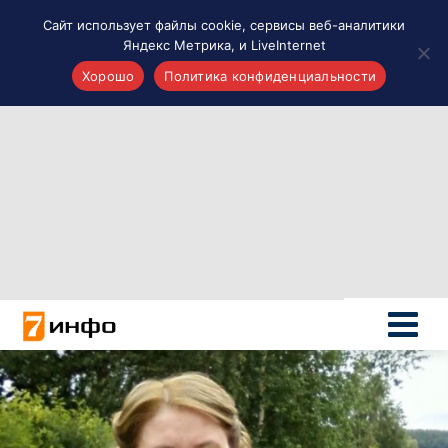
Сайт использует файлы cookie, сервисы веб-аналитики
Яндекс Метрика, и LiveInternet
Хорошо
Политика конфиденциальности
Акценты
Материалы о Рязани и области
Проекты 7 инфо
Здоровье
Интересное
Новости кино и ТВ
Новости России
Политика
Новости мира
Все материалы 7инфо
О НАС