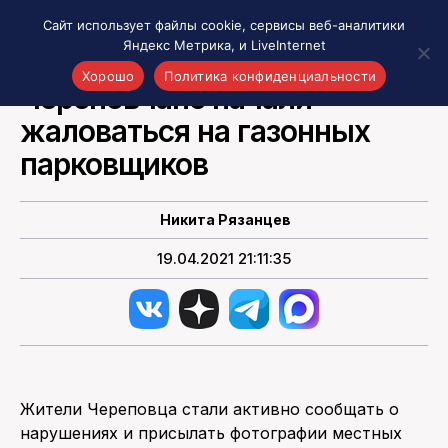
Сайт использует файлы cookie, сервисы веб-аналитики
Яндекс Метрика, и LiveInternet
НОВОСТИ РОССИИ
Хорошо
Политика конфиденциальности
Череповчане начали
жаловаться на газонных
Акценты
Материалы о Рязани и области
парковщиков
Проекты 7 инфо
Здоровье
Никита Рязанцев
Интересное
19.04.2021 21:11:35
Новости кино и ТВ
Новости России
Политика
Новости мира
Все материалы 7инфо
Жители Череповца стали активно сообщать о
О НАС
нарушениях и присылать фотографии местных