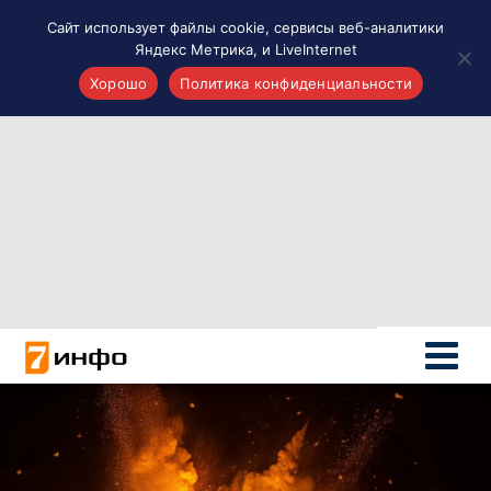
Сайт использует файлы cookie, сервисы веб-аналитики
Яндекс Метрика, и LiveInternet
Хорошо
Политика конфиденциальности
Акценты
Материалы о Рязани и области
Проекты 7 инфо
Здоровье
Интересное
Новости кино и ТВ
Новости России
Политика
Новости мира
Все материалы 7инфо
О НАС