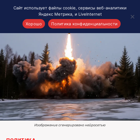
Сайт использует файлы cookie, сервисы веб-аналитики
Яндекс Метрика, и LiveInternet
Хорошо
Политика конфиденциальности
Акценты
Материалы о Рязани и области
Проекты 7 инфо
Здоровье
Интересное
Новости кино и ТВ
Новости России
Политика
Новости мира
Все материалы 7инфо
Изображение сгенерировано нейросетью
О НАС