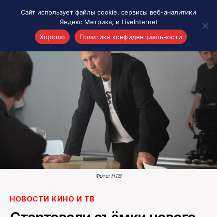
Сайт использует файлы cookie, сервисы веб-аналитики
Яндекс Метрика, и LiveInternet
Хорошо
Политика конфиденциальности
Акценты
Материалы о Рязани и области
Проекты 7 инфо
Здоровье
Интересное
Новости кино и ТВ
Новости России
Политика
Новости мира
Фото: НТВ
Все материалы 7инфо
НОВОСТИ КИНО И ТВ
О НАС