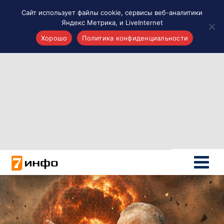
Сайт использует файлы cookie, сервисы веб-аналитики
Яндекс Метрика, и LiveInternet
Хорошо
Политика конфиденциальности
Акценты
Материалы о Рязани и области
Проекты 7 инфо
Здоровье
Интересное
Новости кино и ТВ
Новости России
Политика
Новости мира
Все материалы 7инфо
О НАС