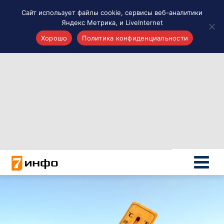
Сайт использует файлы cookie, сервисы веб-аналитики
Яндекс Метрика, и LiveInternet
Хорошо
Политика конфиденциальности
Акценты
Материалы о Рязани и области
Проекты 7 инфо
Здоровье
Интересное
Новости кино и ТВ
Новости России
Политика
Новости мира
Все материалы 7инфо
О НАС